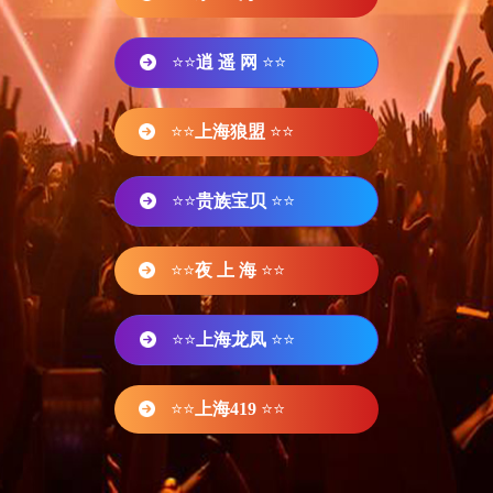
⭐⭐
逍 遥 网
⭐⭐
⭐⭐
上海狼盟
⭐⭐
⭐⭐
贵族宝贝
⭐⭐
⭐⭐
夜 上 海
⭐⭐
⭐⭐
上海龙凤
⭐⭐
⭐⭐
上海419
⭐⭐