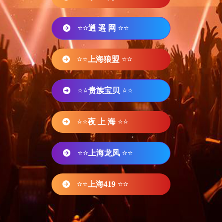
⭐⭐
逍 遥 网
⭐⭐
⭐⭐
上海狼盟
⭐⭐
⭐⭐
贵族宝贝
⭐⭐
⭐⭐
夜 上 海
⭐⭐
⭐⭐
上海龙凤
⭐⭐
⭐⭐
上海419
⭐⭐