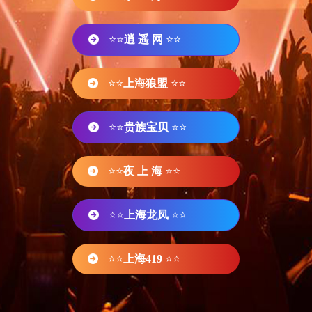
⭐⭐
逍 遥 网
⭐⭐
⭐⭐
上海狼盟
⭐⭐
⭐⭐
贵族宝贝
⭐⭐
⭐⭐
夜 上 海
⭐⭐
⭐⭐
上海龙凤
⭐⭐
⭐⭐
上海419
⭐⭐