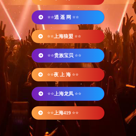
⭐⭐
逍 遥 网
⭐⭐
⭐⭐
上海狼盟
⭐⭐
⭐⭐
贵族宝贝
⭐⭐
⭐⭐
夜 上 海
⭐⭐
⭐⭐
上海龙凤
⭐⭐
⭐⭐
上海419
⭐⭐