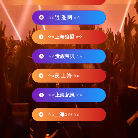
⭐⭐
逍 遥 网
⭐⭐
⭐⭐
上海狼盟
⭐⭐
⭐⭐
贵族宝贝
⭐⭐
⭐⭐
夜 上 海
⭐⭐
⭐⭐
上海龙凤
⭐⭐
⭐⭐
上海419
⭐⭐