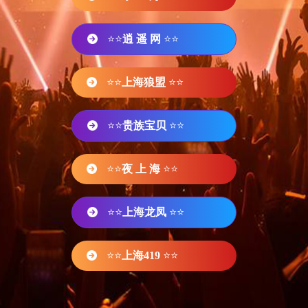
⭐⭐
逍 遥 网
⭐⭐
⭐⭐
上海狼盟
⭐⭐
⭐⭐
贵族宝贝
⭐⭐
⭐⭐
夜 上 海
⭐⭐
⭐⭐
上海龙凤
⭐⭐
⭐⭐
上海419
⭐⭐