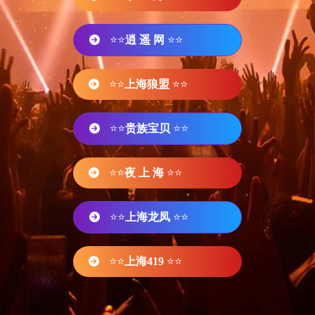
⭐⭐
逍 遥 网
⭐⭐
⭐⭐
上海狼盟
⭐⭐
⭐⭐
贵族宝贝
⭐⭐
⭐⭐
夜 上 海
⭐⭐
⭐⭐
上海龙凤
⭐⭐
⭐⭐
上海419
⭐⭐