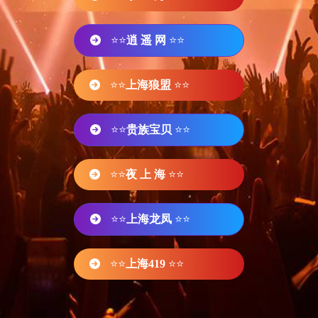
⭐⭐
逍 遥 网
⭐⭐
⭐⭐
上海狼盟
⭐⭐
⭐⭐
贵族宝贝
⭐⭐
⭐⭐
夜 上 海
⭐⭐
⭐⭐
上海龙凤
⭐⭐
⭐⭐
上海419
⭐⭐