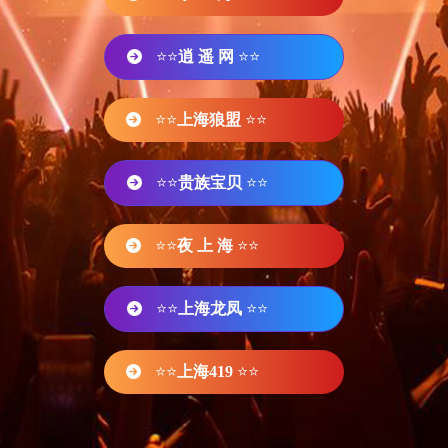
⭐⭐
逍 遥 网
⭐⭐
⭐⭐
上海狼盟
⭐⭐
⭐⭐
贵族宝贝
⭐⭐
⭐⭐
夜 上 海
⭐⭐
⭐⭐
上海龙凤
⭐⭐
⭐⭐
上海419
⭐⭐