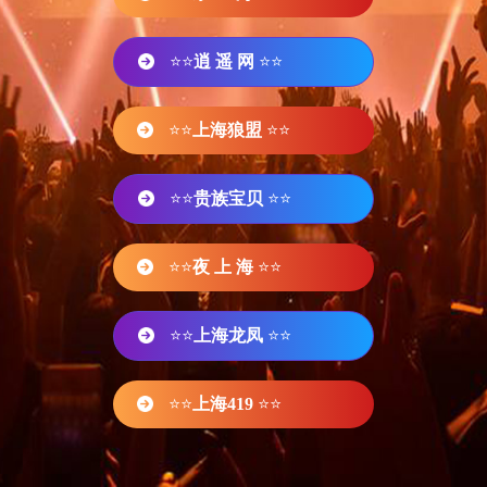
⭐⭐
逍 遥 网
⭐⭐
⭐⭐
上海狼盟
⭐⭐
⭐⭐
贵族宝贝
⭐⭐
⭐⭐
夜 上 海
⭐⭐
⭐⭐
上海龙凤
⭐⭐
⭐⭐
上海419
⭐⭐