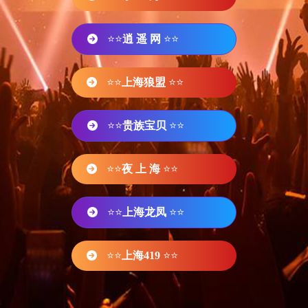
⭐⭐
逍 遥 网
⭐⭐
⭐⭐
上海狼盟
⭐⭐
⭐⭐
贵族宝贝
⭐⭐
⭐⭐
夜 上 海
⭐⭐
⭐⭐
上海龙凤
⭐⭐
⭐⭐
上海419
⭐⭐