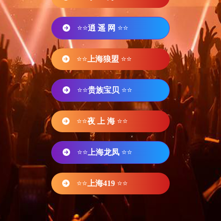
⭐⭐
逍 遥 网
⭐⭐
⭐⭐
上海狼盟
⭐⭐
⭐⭐
贵族宝贝
⭐⭐
⭐⭐
夜 上 海
⭐⭐
⭐⭐
上海龙凤
⭐⭐
⭐⭐
上海419
⭐⭐