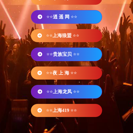
⭐⭐
逍 遥 网
⭐⭐
⭐⭐
上海狼盟
⭐⭐
⭐⭐
贵族宝贝
⭐⭐
⭐⭐
夜 上 海
⭐⭐
⭐⭐
上海龙凤
⭐⭐
⭐⭐
上海419
⭐⭐