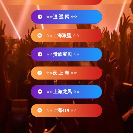
⭐⭐
逍 遥 网
⭐⭐
⭐⭐
上海狼盟
⭐⭐
⭐⭐
贵族宝贝
⭐⭐
⭐⭐
夜 上 海
⭐⭐
⭐⭐
上海龙凤
⭐⭐
⭐⭐
上海419
⭐⭐