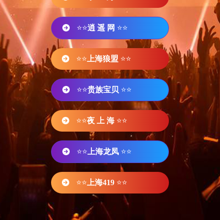
⭐⭐
逍 遥 网
⭐⭐
⭐⭐
上海狼盟
⭐⭐
⭐⭐
贵族宝贝
⭐⭐
⭐⭐
夜 上 海
⭐⭐
⭐⭐
上海龙凤
⭐⭐
⭐⭐
上海419
⭐⭐