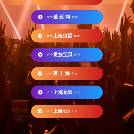
⭐⭐
逍 遥 网
⭐⭐
⭐⭐
上海狼盟
⭐⭐
⭐⭐
贵族宝贝
⭐⭐
⭐⭐
夜 上 海
⭐⭐
⭐⭐
上海龙凤
⭐⭐
⭐⭐
上海419
⭐⭐