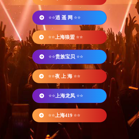
⭐⭐
逍 遥 网
⭐⭐
⭐⭐
上海狼盟
⭐⭐
⭐⭐
贵族宝贝
⭐⭐
⭐⭐
夜 上 海
⭐⭐
⭐⭐
上海龙凤
⭐⭐
⭐⭐
上海419
⭐⭐