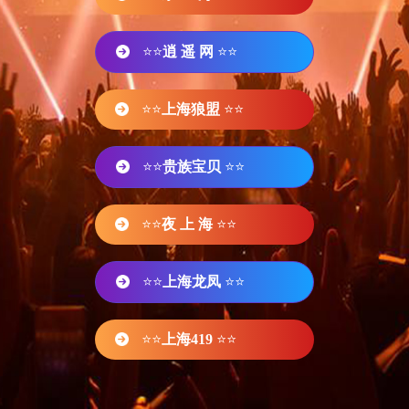
⭐⭐
逍 遥 网
⭐⭐
⭐⭐
上海狼盟
⭐⭐
⭐⭐
贵族宝贝
⭐⭐
⭐⭐
夜 上 海
⭐⭐
⭐⭐
上海龙凤
⭐⭐
⭐⭐
上海419
⭐⭐