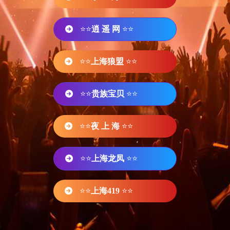
⭐⭐
逍 遥 网
⭐⭐
⭐⭐
上海狼盟
⭐⭐
⭐⭐
贵族宝贝
⭐⭐
⭐⭐
夜 上 海
⭐⭐
⭐⭐
上海龙凤
⭐⭐
⭐⭐
上海419
⭐⭐